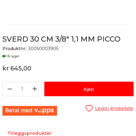
SVERD 30 CM 3/8" 1,1 MM PICCO
Produktnr.:
30050003905
Lager
På lager
kr 645,00
1
Kjøp
Legg i ønskeliste
Tilleggsprodukter