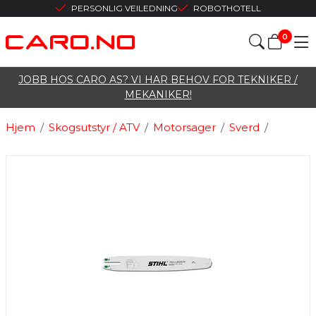
PERSONLIG VEILEDNING
ROBOTHOTELL
0
JOBB HOS CARO AS? VI HAR BEHOV FOR TEKNIKER /
MEKANIKER!
Hjem
/
Skogsutstyr / ATV
/
Motorsager
/
Sverd
/