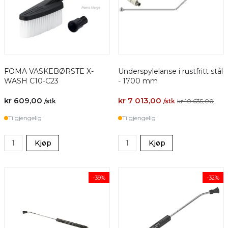
FOMA VASKEBØRSTE X-
Underspylelanse i rustfritt stål
WASH C10-C23
- 1700 mm
kr 609,00
kr 7 013,00
/stk
/stk
kr 10 635,00
Tilgjengelig
Tilgjengelig
Kjøp
Kjøp
-39%
-32%