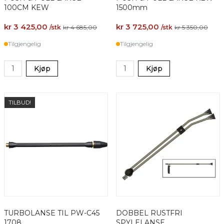
100CM KEW
1500mm
kr 3 425,00
kr 3 725,00
/stk
kr 4 685,00
/stk
kr 5 350,00
Tilgjengelig
Tilgjengelig
Kjøp
Kjøp
TILBUD!
TURBOLANSE TIL PW-C45
DOBBEL RUSTFRI
1708
SPYLELANSE