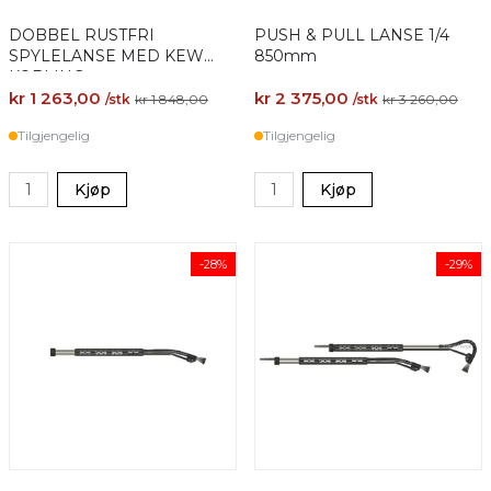
DOBBEL RUSTFRI
PUSH & PULL LANSE 1/4
SPYLELANSE MED KEW
850mm
KOBLING
kr 1 263,00
kr 2 375,00
/stk
kr 1 848,00
/stk
kr 3 260,00
Tilgjengelig
Tilgjengelig
Kjøp
Kjøp
-28%
-29%