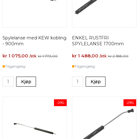
Spylelanse med KEW kobling
ENKEL RUSTFRI
- 900mm
SPYLELANSE 1700mm
kr 1 075,00
kr 1 488,00
/stk
kr 1 773,00
/stk
kr 2 188,00
Tilgjengelig
Tilgjengelig
Kjøp
Kjøp
-29%
-29%