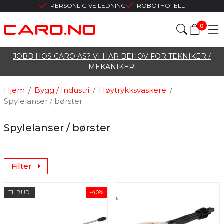
PERSONLIG VEILEDNING
ROBOTHOTELL
0
JOBB HOS CARO AS? VI HAR BEHOV FOR TEKNIKER /
MEKANIKER!
Hjem
/
Bygg / Industri
/
Høytrykksvaskere
/
Spylelanser / børster
Spylelanser / børster
Filter
TILBUD!
-40%