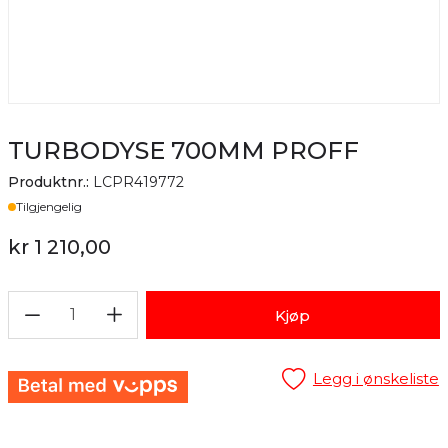
TURBODYSE 700MM PROFF
Produktnr.:
LCPR419772
Lager
Tilgjengelig
kr 1 210,00
1
Kjøp
Legg i ønskeliste