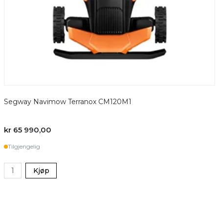
Segway Navimow Terranox CM120M1
kr 65 990,00
k
Tilgjengelig
Kjøp