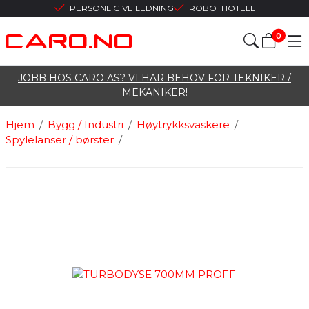
PERSONLIG VEILEDNING
ROBOTHOTELL
0
JOBB HOS CARO AS? VI HAR BEHOV FOR TEKNIKER /
MEKANIKER!
Hjem
/
Bygg / Industri
/
Høytrykksvaskere
/
Spylelanser / børster
/