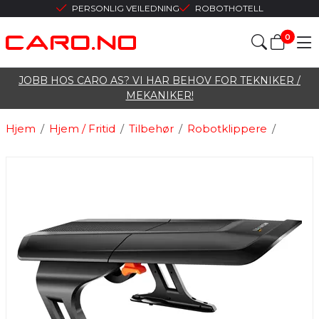
PERSONLIG VEILEDNING
ROBOTHOTELL
0
JOBB HOS CARO AS? VI HAR BEHOV FOR TEKNIKER /
MEKANIKER!
Hjem
/
Hjem / Fritid
/
Tilbehør
/
Robotklippere
/