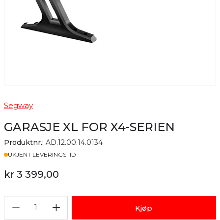
Segway
GARASJE XL FOR X4-SERIEN
Produktnr.:
AD.12.00.14.0134
Lager
UKJENT LEVERINGSTID
kr 3 399,00
1
Kjøp