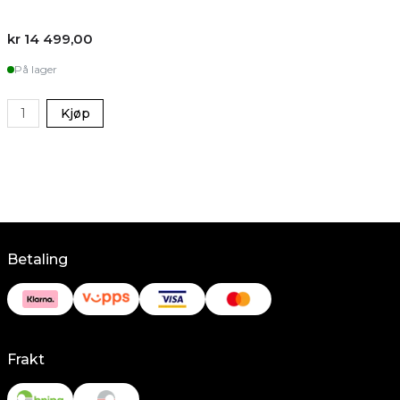
kr 14 499,00
k
På lager
Kjøp
Betaling
Frakt