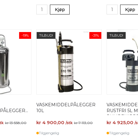
Kjøp
Kjøp
-19%
TILBUD!
-31%
TILBUD!
VASKEMIDDELPÅLEGGER
VASKEMIDDE
LPÅLEGGER
10L
RUSTFRI 5L 
PUMPENIPP
kr 4 900,00
kr 4 925,00
stk
kr 13 558,00
/stk
kr 7 113,00
/
Tilgjengelig
Tilgjengelig