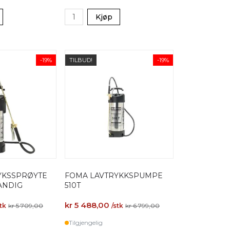
Kjøp
-19%
TILBUD!
-19%
YKSSPRØYTE
FOMA LAVTRYKKSPUMPE
ANDIG
510T
kr 5 488,00
stk
kr 5 709,00
/stk
kr 6 799,00
Tilgjengelig