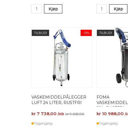
Kjøp
Kjøp
TILBUD!
-15%
TILBUD!
VASKEMIDDELPÅLEGGER
FOMA
LUFT 24 LITER, RUSTFRI
VASKEMIDDE
50L, RUSTFRI
kr 7 738,00
kr 10 988,00
/stk
kr 9 061,00
/
Tilgjengelig
Tilgjengelig