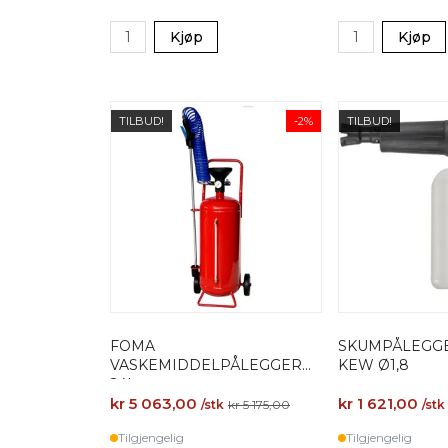
Kjøp
Kjøp
TILBUD!
-2%
TILBUD!
FOMA
SKUMPÅLEGGE
VASKEMIDDELPÅLEGGER
KEW Ø1,8
24L
kr 5 063,00
kr 1 621,00
/stk
kr 5 175,00
/stk
Tilgjengelig
Tilgjengelig