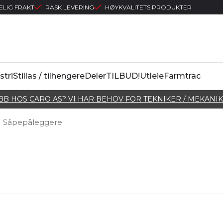
ELIG FRAKT
RASK LEVERING
HØYKVALITETS PRODUKTER
stri
Stillas / tilhengere
Deler
TILBUD!
Utleie
Farmtrac
BB HOS CARO AS? VI HAR BEHOV FOR TEKNIKER / MEKANIK
Såpepåleggere