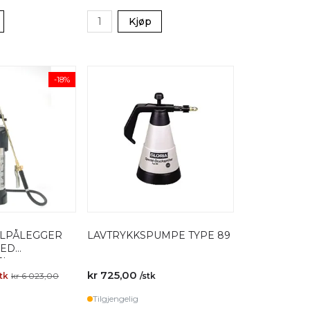
Kjøp
-18%
LPÅLEGGER
LAVTRYKKSPUMPE TYPE 89
MED
EL
kr 725,00
stk
kr 6 023,00
/stk
Tilgjengelig