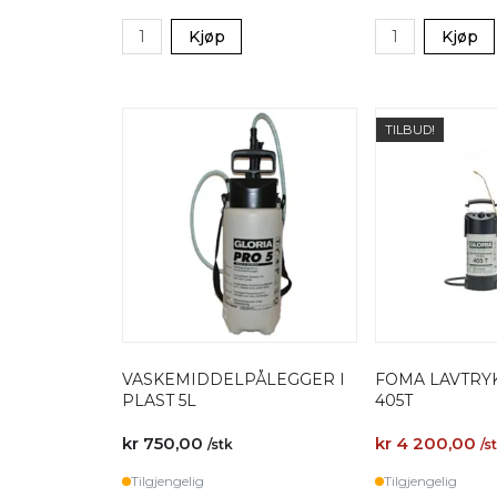
Kjøp
Kjøp
TILBUD!
VASKEMIDDELPÅLEGGER I
FOMA LAVTR
PLAST 5L
405T
kr 750,00
kr 4 200,00
/stk
/s
Tilgjengelig
Tilgjengelig