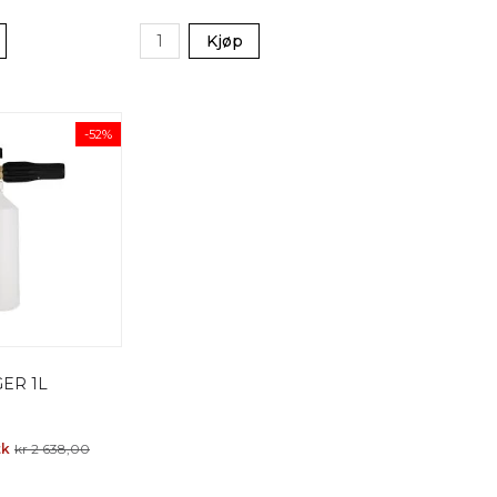
Kjøp
-52%
ER 1L
tk
kr 2 638,00