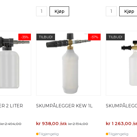
Kjøp
Kjøp
-35%
TILBUD!
-57%
TILBUD!
R 2 LITER
SKUMPÅLEGGER KEW 1L
SKUMPÅLEGG
kr 938,00
kr 1 263,00
kr 2 494,00
/stk
kr 2 194,00
/s
Tilgjengelig
Tilgjengelig