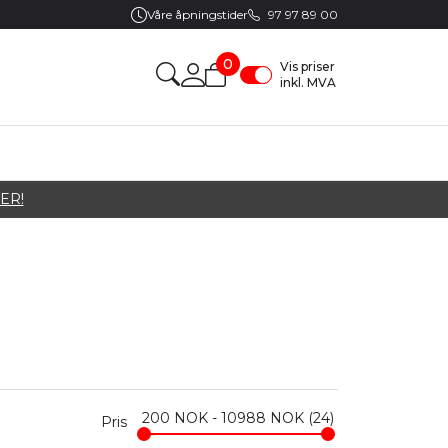
Våre åpningstider
97 97 89 00
0
Vis priser
inkl. MVA
ER!
200
NOK
-
10988
NOK
24
Pris