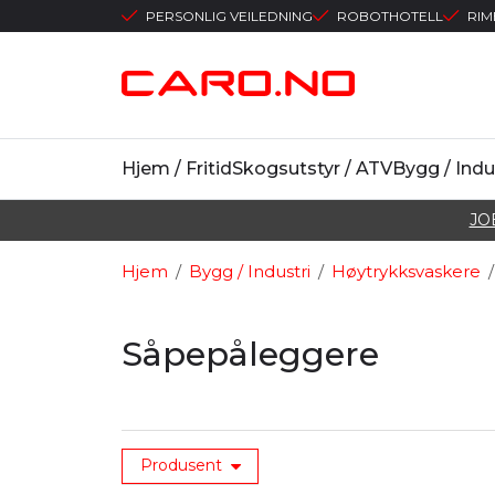
PERSONLIG VEILEDNING
ROBOTHOTELL
RIM
Hjem / Fritid
Skogsutstyr / ATV
Bygg / Indu
JO
Hjem
/
Bygg / Industri
/
Høytrykksvaskere
/
Såpepåleggere
Produsent