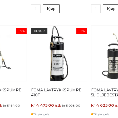
Kjøp
Kjøp
-19%
TILBUD!
-12%
YKKSPUMPE
FOMA LAVTRYKKSPUMPE
FOMA LAVTR
410T
5L OLJEBEST
kr 4 475,00
kr 4 625,00
tk
kr 5 164,00
/stk
kr 5 098,00
/
Tilgjengelig
Tilgjengelig