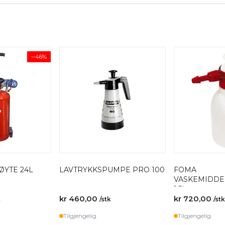
--46%
ØYTE 24L
LAVTRYKKSPUMPE PRO 100
FOMA
VASKEMIDDE
1.5L
kr 460,00
kr 720,00
k
/stk
/stk
Tilgjengelig
Tilgjengelig