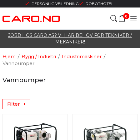
PERSONLIG VEILEDNING
ROBOTHOTELL
0
JOBB HOS CARO AS? VI HAR BEHOV FOR TEKNIKER /
MEKANIKER!
Hjem
/
Bygg / Industri
/
Industrimaskiner
/
Vannpumper
Vannpumper
Filter