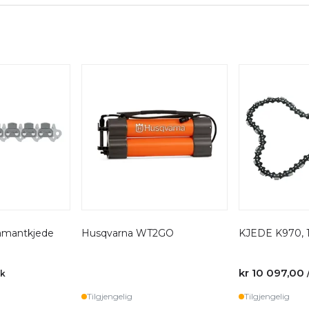
amantkjede
Husqvarna WT2GO
KJEDE K970, 1
kr 10 097,00
tk
Tilgjengelig
Tilgjengelig