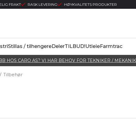
ELIG FRAKT
RASK LEVERING
HØYKVALITETS PRODUKTER
stri
Stillas / tilhengere
Deler
TILBUD!
Utleie
Farmtrac
BB HOS CARO AS? VI HAR BEHOV FOR TEKNIKER / MEKANIK
/
Tilbehør