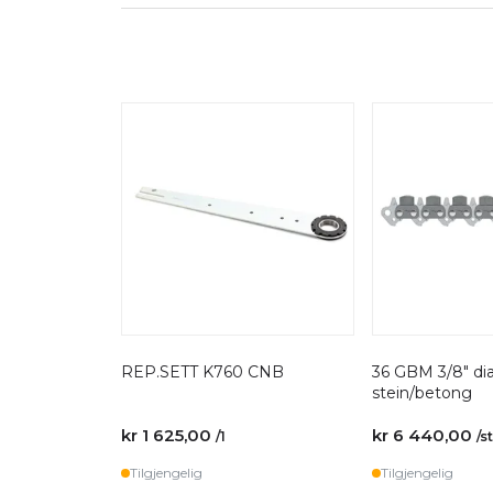
REP.SETT K760 CNB
36 GBM 3/8" di
stein/betong
kr 1 625,00
kr 6 440,00
/1
/s
Tilgjengelig
Tilgjengelig