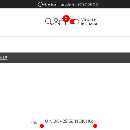
Våre åpningstider
97 97 89 00
0
Vis priser
inkl. MVA
ER!
0
NOK
-
25158
NOK
18
Pris