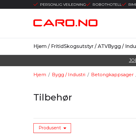
PERSONLIG VEILEDNING
ROBOTHOTELL
RIM
Hjem / Fritid
Skogsutstyr / ATV
Bygg / Indu
JO
Hjem
/
Bygg / Industri
/
Betongkappsager
Tilbehør
Produsent