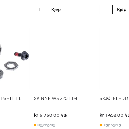
Kjøp
Kjøp
PSETT TIL
SKINNE WS 220 1,1M
SKJØTELEDD
kr 6 760,00
kr 1 458,00
/stk
/s
Tilgjengelig
Tilgjengelig