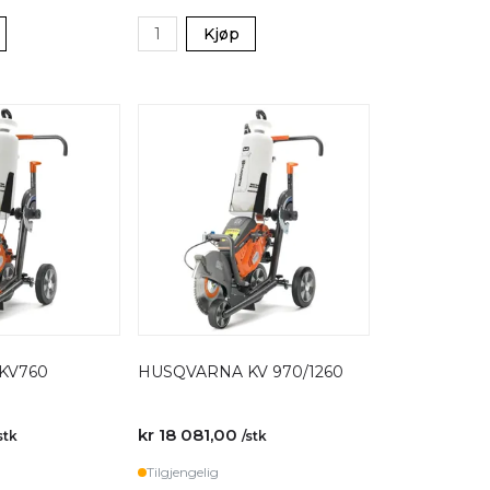
Kjøp
KV760
HUSQVARNA KV 970/1260
kr 18 081,00
stk
/stk
Tilgjengelig