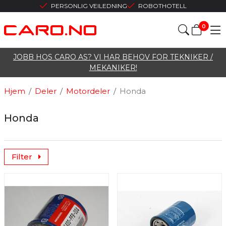
PERSONLIG VEILEDNING
ROBOTHOTELL
0
JOBB HOS CARO AS? VI HAR BEHOV FOR TEKNIKER /
MEKANIKER!
Hjem
/
Deler
/
Motordeler
/
Honda
Honda
Filter