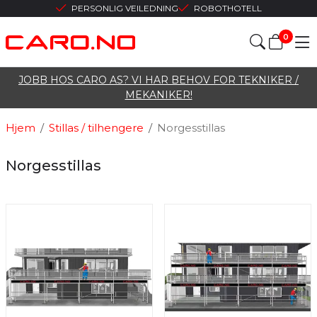
PERSONLIG VEILEDNING
ROBOTHOTELL
0
JOBB HOS CARO AS? VI HAR BEHOV FOR TEKNIKER /
MEKANIKER!
Hjem
/
Stillas / tilhengere
/
Norgesstillas
Norgesstillas