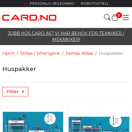
PERSONLIG VEILEDNING
ROBOTHOTELL
0
JOBB HOS CARO AS? VI HAR BEHOV FOR TEKNIKER /
MEKANIKER!
Hjem
/
Stillas / tilhengere
/
Jamax stillas
/
Huspakker
Huspakker
Filter