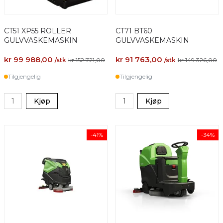
CT51 XP55 ROLLER
CT71 BT60
GULVVASKEMASKIN
GULVVASKEMASKIN
kr 99 988,00
kr 91 763,00
/stk
kr 152 721,00
/stk
kr 149 326,00
Tilgjengelig
Tilgjengelig
Kjøp
Kjøp
-41%
-34%