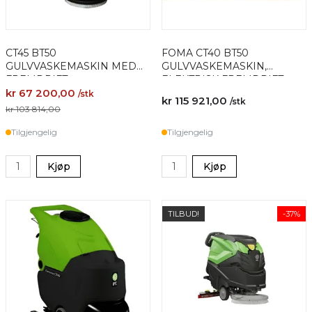
CT45 BT50
FOMA CT40 BT50
GULVVASKEMASKIN MED
GULVVASKEMASKIN,
FREMDRIFT
ELEKTRISK FREMDRIFT
kr 67 200,00
/stk
kr 115 921,00
/stk
kr 103 814,00
Tilgjengelig
Tilgjengelig
Kjøp
Kjøp
TILBUD!
-37%