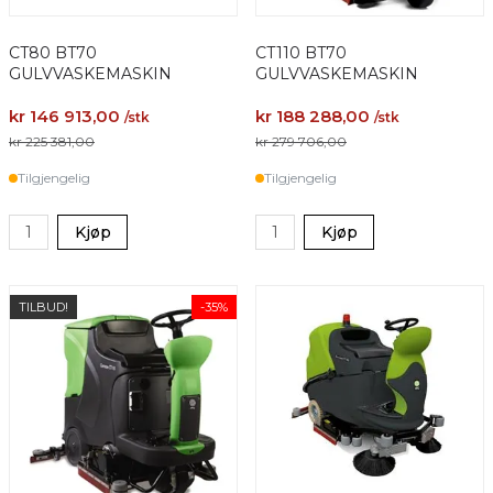
CT80 BT70
CT110 BT70
GULVVASKEMASKIN
GULVVASKEMASKIN
kr 146 913,00
kr 188 288,00
/stk
/stk
kr 225 381,00
kr 279 706,00
Tilgjengelig
Tilgjengelig
Kjøp
Kjøp
TILBUD!
-35%