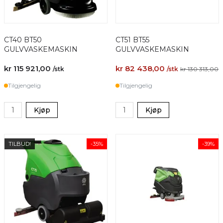
CT40 BT50
CT51 BT55
GULVVASKEMASKIN
GULVVASKEMASKIN
kr 115 921,00
kr 82 438,00
/stk
/stk
kr 130 313,00
Tilgjengelig
Tilgjengelig
Kjøp
Kjøp
TILBUD!
-35%
-39%