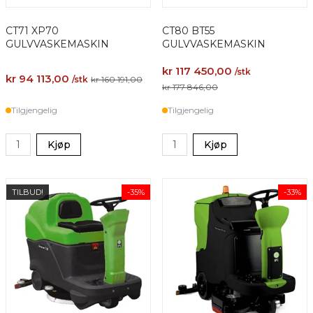
CT71 XP70
CT80 BT55
GULVVASKEMASKIN
GULVVASKEMASKIN
kr 117 450,00
/stk
kr 94 113,00
/stk
kr 160 191,00
kr 177 846,00
Tilgjengelig
Tilgjengelig
Kjøp
Kjøp
TILBUD!
-35%
-33%