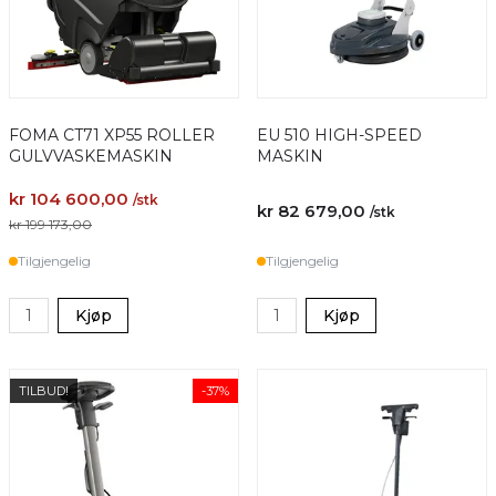
FOMA CT71 XP55 ROLLER
EU 510 HIGH-SPEED
GULVVASKEMASKIN
MASKIN
kr 104 600,00
/stk
kr 82 679,00
/stk
kr 199 173,00
Tilgjengelig
Tilgjengelig
Kjøp
Kjøp
TILBUD!
-37%