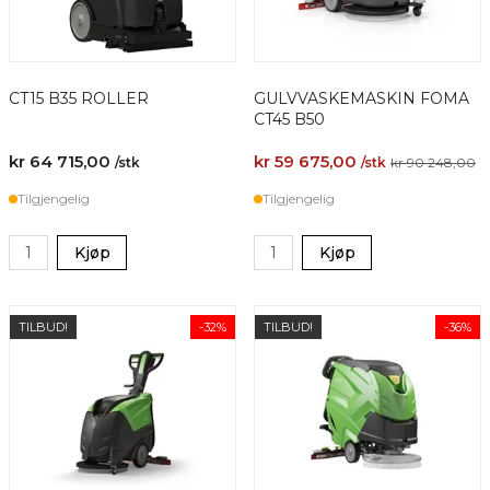
CT15 B35 ROLLER
GULVVASKEMASKIN FOMA
CT45 B50
kr 64 715,00
kr 59 675,00
/stk
/stk
kr 90 248,00
Tilgjengelig
Tilgjengelig
Kjøp
Kjøp
TILBUD!
-32%
TILBUD!
-36%