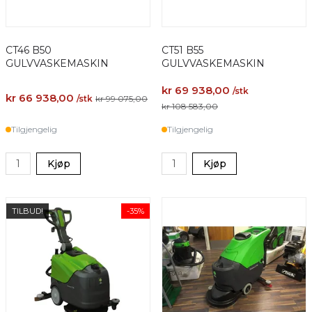
CT46 B50
CT51 B55
GULVVASKEMASKIN
GULVVASKEMASKIN
kr 69 938,00
/stk
kr 66 938,00
/stk
kr 99 075,00
kr 108 583,00
Tilgjengelig
Tilgjengelig
Kjøp
Kjøp
TILBUD!
-35%