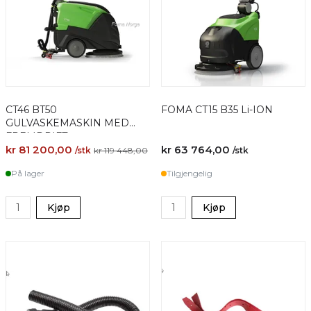
CT46 BT50
FOMA CT15 B35 Li-ION
GULVASKEMASKIN MED
FREMDRIFT
kr 81 200,00
kr 63 764,00
/stk
kr 119 448,00
/stk
På lager
Tilgjengelig
Kjøp
Kjøp