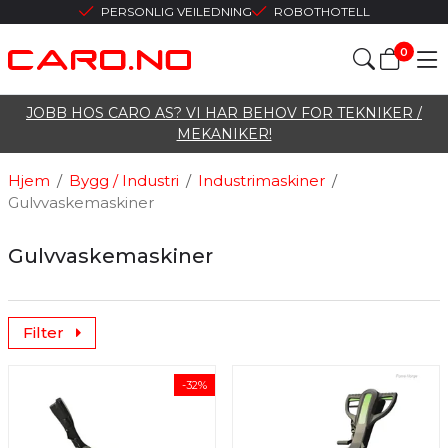
PERSONLIG VEILEDNING
ROBOTHOTELL
0
JOBB HOS CARO AS? VI HAR BEHOV FOR TEKNIKER /
MEKANIKER!
Hjem
/
Bygg / Industri
/
Industrimaskiner
/
Gulvvaskemaskiner
Gulvvaskemaskiner
Filter
-32%