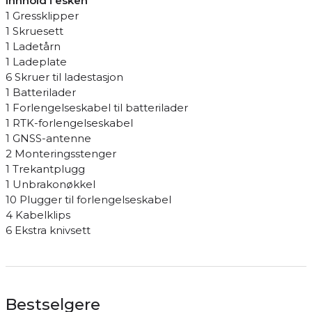
Innhold i esken
1 Gressklipper
1 Skruesett
1 Ladetårn
1 Ladeplate
6 Skruer til ladestasjon
1 Batterilader
1 Forlengelseskabel til batterilader
1 RTK-forlengelseskabel
1 GNSS-antenne
2 Monteringsstenger
1 Trekantplugg
1 Unbrakonøkkel
10 Plugger til forlengelseskabel
4 Kabelklips
6 Ekstra knivsett
Bestselgere