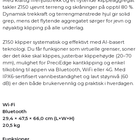
Med kraftig firehjulstrekk og et flytende klippeaggregat
takler Z150 ujevnt terreng og skråninger på opptil 80 %.
Dynamisk trekkraft og terrengmønstrede hjul gir solid
grep, mens det flytende aggregatet sørger for jevn og
nøyaktig klipping på alle underlag.
Z150 klipper systematisk og effektivt med AI-basert
teknologi. Du får funksjoner som virtuelle grenser, soner
der det ikke skal klippes, justerbar klippehøyde (20–70
mm), mulighet for PreciEdge kantklipping og enkel
tilkobling til appen via Bluetooth, WiFi eller 4G. Med
IPX6-sertifisert vannbestandighet og lavt støynivå (60
dB) er den både brukervennlig og praktisk i hverdagen.
Wi-Fi
Bluetooth
29,4 × 47,5 × 66,0 cm (L×W×H)
20,5 kg
Funksjoner