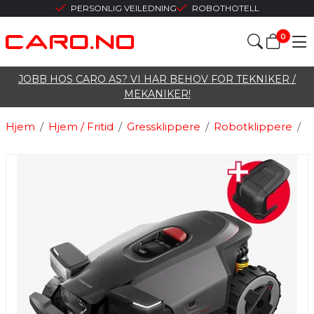
PERSONLIG VEILEDNING
ROBOTHOTELL
0
JOBB HOS CARO AS? VI HAR BEHOV FOR TEKNIKER /
MEKANIKER!
Hjem
/
Hjem / Fritid
/
Gressklippere
/
Robotklippere
/