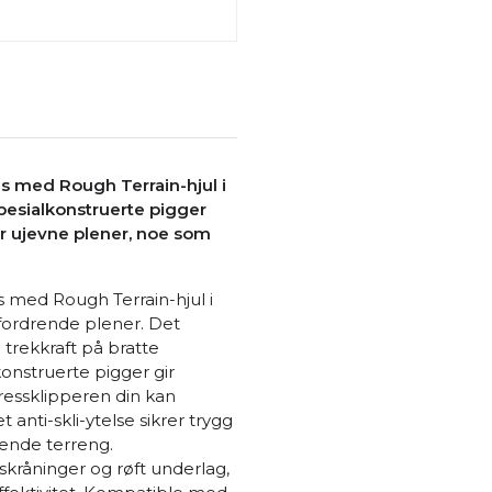
 med Rough Terrain-hjul i
Spesialkonstruerte pigger
ler ujevne plener, noe som
med Rough Terrain-hjul i
fordrende plener. Det
 trekkraft på bratte
konstruerte pigger gir
gressklipperen din kan
anti-skli-ytelse sikrer trygg
evende terreng.
skråninger og røft underlag,