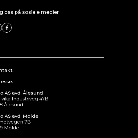
g oss på sosiale medier
ntakt
esse:
o AS avd. Ålesund
ivika Industriveg 47B
8 Ålesund
o AS avd. Molde
metvegen 7B
19 Molde