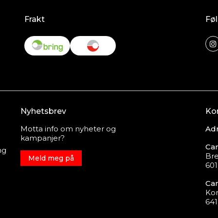
Frakt
Føl
Nyhetsbrev
Ko
Motta info om nyheter og
Adr
kampanjer?
Car
ng
Bre
Meld meg på
601
Car
Ko
64