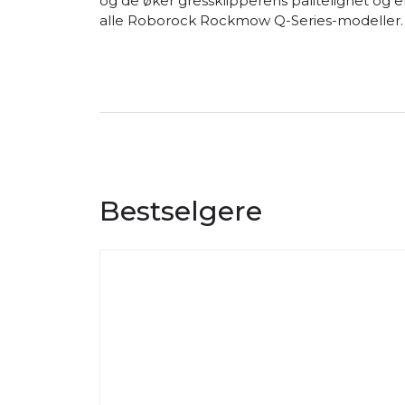
og de øker gressklipperens pålitelighet og e
alle Roborock Rockmow Q-Series-modeller.
Bestselgere