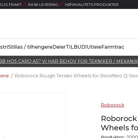
ELIG FRAKT
RASK LEVERING
HØYKVALITETS PRODUKTER
stri
Stillas / tilhengere
Deler
TILBUD!
Utleie
Farmtrac
BB HOS CARO AS? VI HAR BEHOV FOR TEKNIKER / MEKANIK
pere
/
Roborock Rough Terrain Wheels for RockNeo Q-Ser
Roborock
Roborock
Wheels fo
Produktnr.:
1000