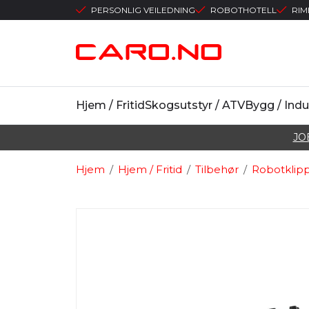
PERSONLIG VEILEDNING
ROBOTHOTELL
RIM
Hjem / Fritid
Skogsutstyr / ATV
Bygg / Indu
JO
Hjem
/
Hjem / Fritid
/
Tilbehør
/
Robotklip