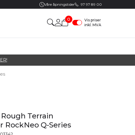
Våre åpningstider
97 97 89 00
0
Vis priser
inkl. MVA
ER!
ies
 Rough Terrain
r RockNeo Q-Series
03342