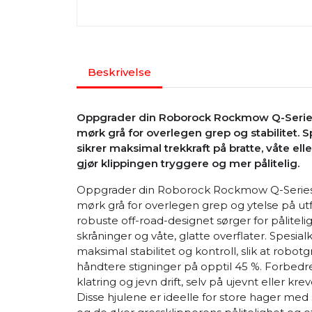
Beskrivelse
Oppgrader din Roborock Rockmow Q-Series
mørk grå for overlegen grep og stabilitet. 
sikrer maksimal trekkraft på bratte, våte el
gjør klippingen tryggere og mer pålitelig.
Oppgrader din Roborock Rockmow Q-Series 
mørk grå for overlegen grep og ytelse på ut
robuste off-road-designet sørger for pålitelig
skråninger og våte, glatte overflater. Spesial
maksimal stabilitet og kontroll, slik at robot
håndtere stigninger på opptil 45 %. Forbedret 
klatring og jevn drift, selv på ujevnt eller kr
Disse hjulene er ideelle for store hager med 