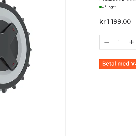
Lager
På lager
kr 1 199,00
1