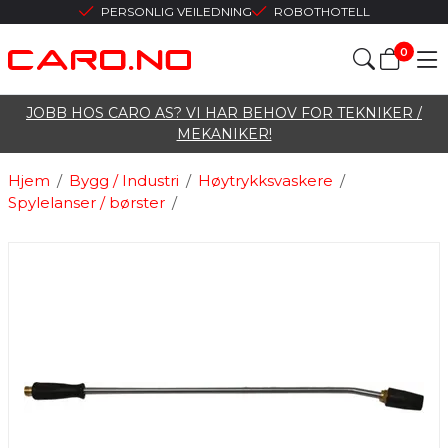
PERSONLIG VEILEDNING
ROBOTHOTELL
0
JOBB HOS CARO AS? VI HAR BEHOV FOR TEKNIKER /
MEKANIKER!
Hjem
/
Bygg / Industri
/
Høytrykksvaskere
/
Spylelanser / børster
/