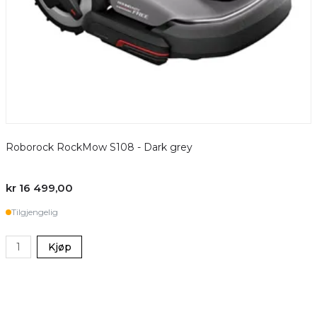
Roborock RockMow S108 - Dark grey
R
kr 16 499,00
k
Tilgjengelig
Kjøp