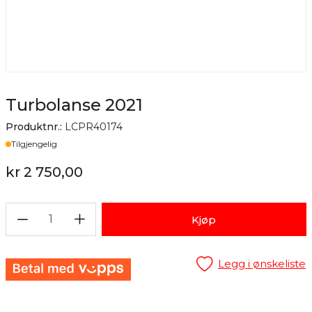
Turbolanse 2021
Produktnr.:
LCPR40174
Lager
Tilgjengelig
kr 2 750,00
1
Kjøp
Legg i ønskeliste