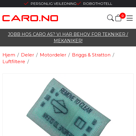
PERSONLIG VEILEDNING
ROBOTHOTELL
0
JOBB HOS CARO AS? VI HAR BEHOV FOR TEKNIKER /
MEKANIKER!
Hjem
/
Deler
/
Motordeler
/
Briggs & Stratton
/
Luftfiltere
/