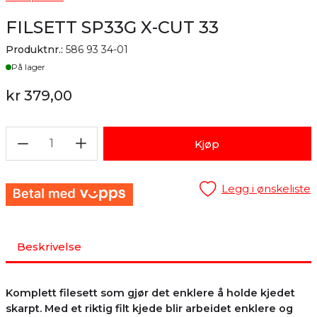
FILSETT SP33G X-CUT 33
Produktnr.:
586 93 34-01
Lager
På lager
kr 379,00
1
Kjøp
Legg i ønskeliste
Beskrivelse
Komplett filesett som gjør det enklere å holde kjedet
skarpt. Med et riktig filt kjede blir arbeidet enklere og