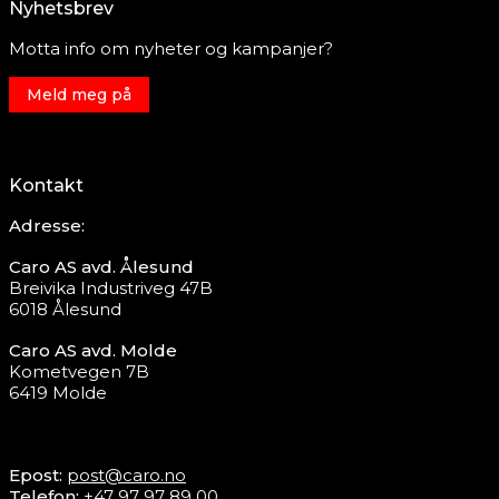
Nyhetsbrev
Motta info om nyheter og kampanjer?
Meld meg på
Kontakt
Adresse:
Caro AS avd. Ålesund
Breivika Industriveg 47B
6018 Ålesund
Caro AS avd. Molde
Kometvegen 7B
6419 Molde
Epost:
post@caro.no
Telefon:
+47 97 97 89 00