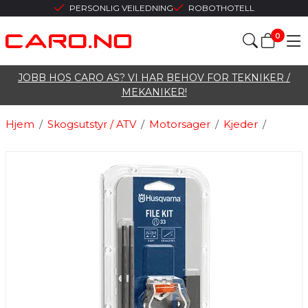
PERSONLIG VEILEDNING
ROBOTHOTELL
0
JOBB HOS CARO AS? VI HAR BEHOV FOR TEKNIKER /
MEKANIKER!
Hjem
/
Skogsutstyr / ATV
/
Motorsager
/
Kjeder
/