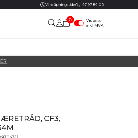
Våre åpningstider
97 97 89 00
0
Vis priser
inkl. MVA
ER!
JÆRETRÅD, CF3,
34M
9304311