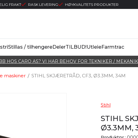
ELIG FRAKT
RASK LEVERING
HØYKVALITETS PRODUKTER
stri
Stillas / tilhengere
Deler
TILBUD!
Utleie
Farmtrac
BB HOS CARO AS? VI HAR BEHOV FOR TEKNIKER / MEKANIK
e maskiner
/
STIHL SKJÆRETRÅD, CF3, Ø3.3MM, 34M
Stihl
STIHL SK
Ø3.3MM, 
Produktnr.:
0000