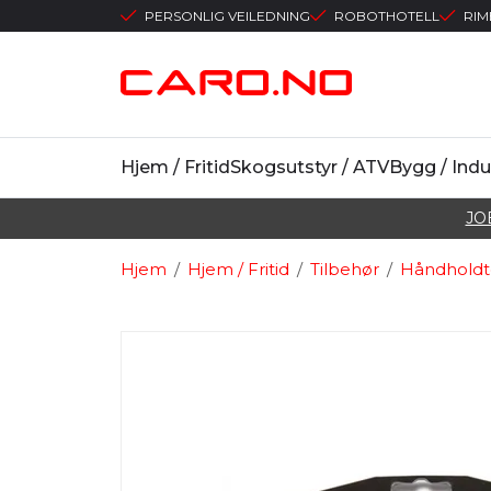
PERSONLIG VEILEDNING
ROBOTHOTELL
RIM
Hjem / Fritid
Skogsutstyr / ATV
Bygg / Indu
JO
Hjem
/
Hjem / Fritid
/
Tilbehør
/
Håndholdt