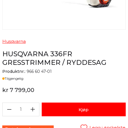
Husqvarna
HUSQVARNA 336FR
GRESSTRIMMER / RYDDESAG
Produktnr.:
966 60 47-01
Lager
Tilgjengelig
kr 7 799,00
1
Kjøp
Legg i ønskeliste