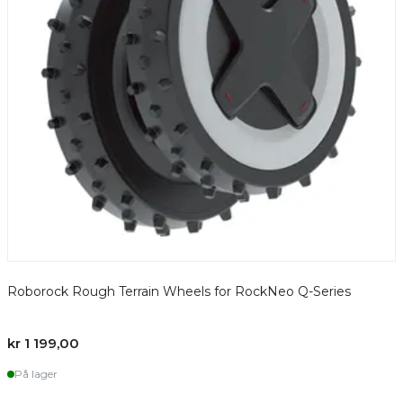
Roborock Rough Terrain Wheels for RockNeo Q-Series
kr 1 199,00
k
På lager