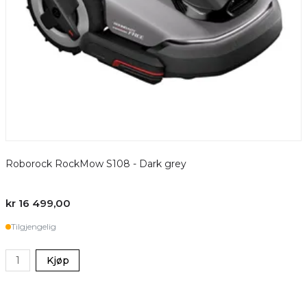
Roborock RockMow S108 - Dark grey
R
kr 16 499,00
k
Tilgjengelig
Kjøp