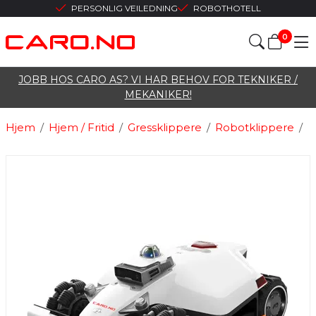
PERSONLIG VEILEDNING
ROBOTHOTELL
0
JOBB HOS CARO AS? VI HAR BEHOV FOR TEKNIKER /
MEKANIKER!
Hjem
/
Hjem / Fritid
/
Gressklippere
/
Robotklippere
/