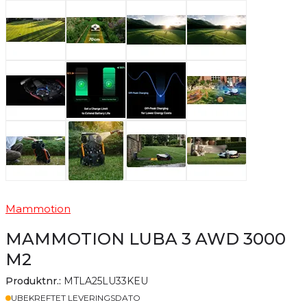
Mammotion
MAMMOTION LUBA 3 AWD 3000
M2
Produktnr.:
MTLA25LU33KEU
Lager
UBEKREFTET LEVERINGSDATO