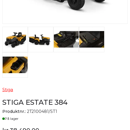
Stiga
STIGA ESTATE 384
Produktnr.:
2T2100481/ST1
Lager
På lager