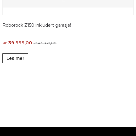
Roborock Z150 inkludert garasje!
kr 39 999,00
k
kr 43 689,00
Les mer