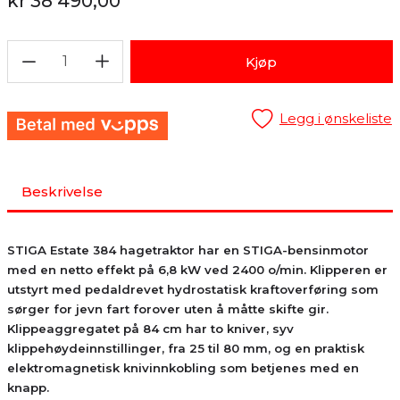
kr 38 490,00
1
Kjøp
Legg i ønskeliste
Beskrivelse
STIGA Estate 384 hagetraktor har en STIGA-bensinmotor
med en netto effekt på 6,8 kW ved 2400 o/min. Klipperen er
utstyrt med pedaldrevet hydrostatisk kraftoverføring som
sørger for jevn fart forover uten å måtte skifte gir.
Klippeaggregatet på 84 cm har to kniver, syv
klippehøydeinnstillinger, fra 25 til 80 mm, og en praktisk
elektromagnetisk knivinnkobling som betjenes med en
knapp.