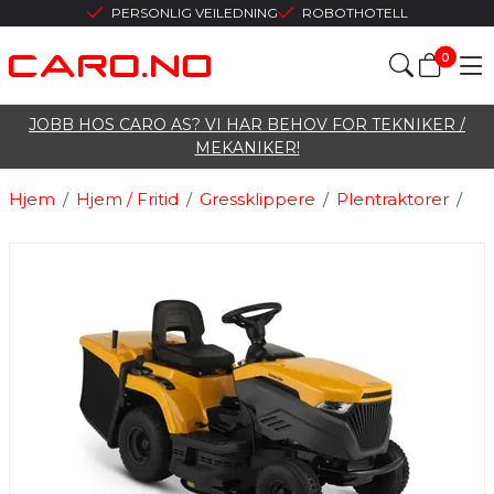
PERSONLIG VEILEDNING
ROBOTHOTELL
0
JOBB HOS CARO AS? VI HAR BEHOV FOR TEKNIKER /
MEKANIKER!
Hjem
/
Hjem / Fritid
/
Gressklippere
/
Plentraktorer
/