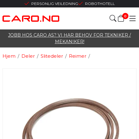
PERSONLIG VEILEDNING
ROBOTHOTELL
0
JOBB HOS CARO AS? VI HAR BEHOV FOR TEKNIKER /
MEKANIKER!
Hjem
/
Deler
/
Slitedeler
/
Reimer
/