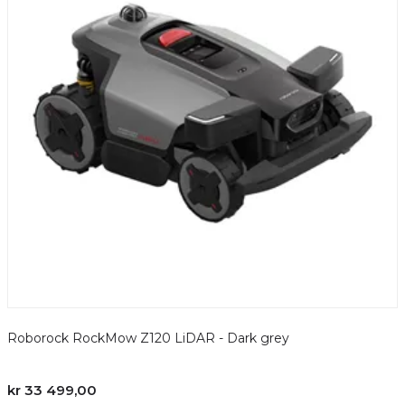
Roborock RockMow Z120 LiDAR - Dark grey
kr 33 499,00
k