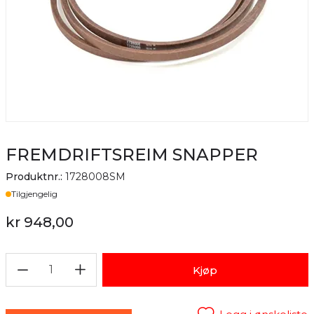
FREMDRIFTSREIM SNAPPER
Produktnr.:
1728008SM
Lager
Tilgjengelig
kr 948,00
1
Kjøp