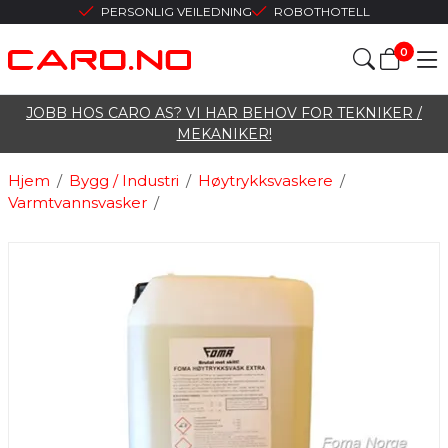
PERSONLIG VEILEDNING
ROBOTHOTELL
0
JOBB HOS CARO AS? VI HAR BEHOV FOR TEKNIKER /
MEKANIKER!
Hjem
/
Bygg / Industri
/
Høytrykksvaskere
/
Varmtvannsvasker
/