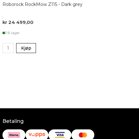
Roborock RockMow Z115 - Dark grey
R
kr 24 499,00
På lager
Kjøp
Betaling