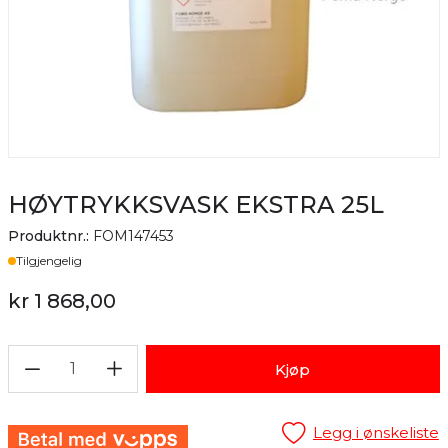
HØYTRYKKSVASK EKSTRA 25L
Produktnr.:
FOM147453
Lager
Tilgjengelig
kr 1 868,00
1
Kjøp
Legg i ønskeliste