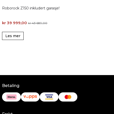
Roborock Z150 inkludert garasje!
kr 39 999,00
k
kr 43 689,00
Les mer
Betaling