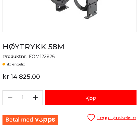
HØYTRYKK 58M
Produktnr.:
FOM122826
Lager
Tilgjengelig
kr 14 825,00
1
Kjøp
Legg i ønskeliste