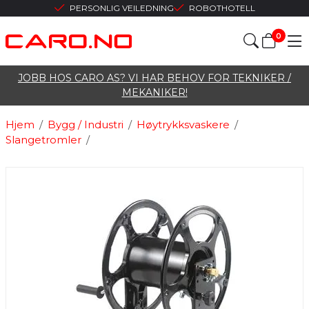
PERSONLIG VEILEDNING
ROBOTHOTELL
0
JOBB HOS CARO AS? VI HAR BEHOV FOR TEKNIKER /
MEKANIKER!
Hjem
/
Bygg / Industri
/
Høytrykksvaskere
/
Slangetromler
/