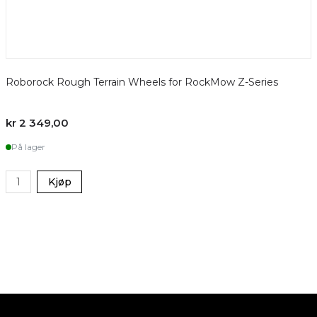
Roborock Rough Terrain Wheels for RockMow Z-Series
kr 2 349,00
k
På lager
Kjøp