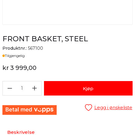
FRONT BASKET, STEEL
Produktnr.:
567100
Lager
Tilgjengelig
kr 3 999,00
1
Kjøp
Legg i ønskeliste
Beskrivelse