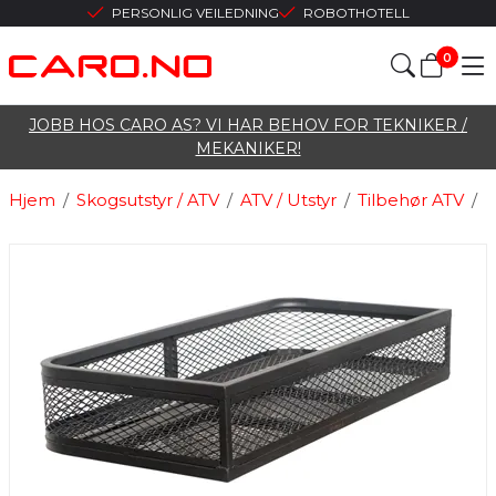
PERSONLIG VEILEDNING
ROBOTHOTELL
0
JOBB HOS CARO AS? VI HAR BEHOV FOR TEKNIKER /
MEKANIKER!
Hjem
/
Skogsutstyr / ATV
/
ATV / Utstyr
/
Tilbehør ATV
/