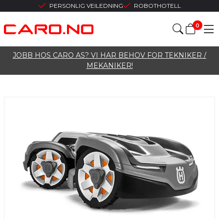
PERSONLIG VEILEDNING
ROBOTHOTELL
0
JOBB HOS CARO AS? VI HAR BEHOV FOR TEKNIKER /
MEKANIKER!