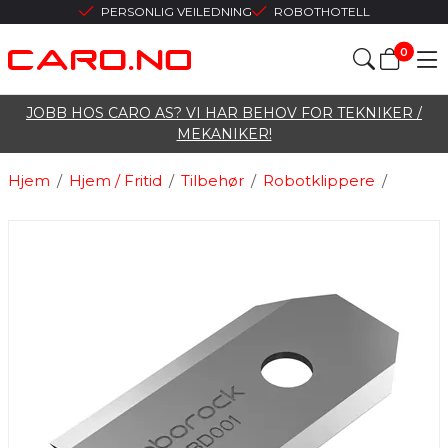
PERSONLIG VEILEDNING
ROBOTHOTELL
0
JOBB HOS CARO AS? VI HAR BEHOV FOR TEKNIKER /
MEKANIKER!
Hjem
/
Hjem / Fritid
/
Tilbehør
/
Robotklippere
/