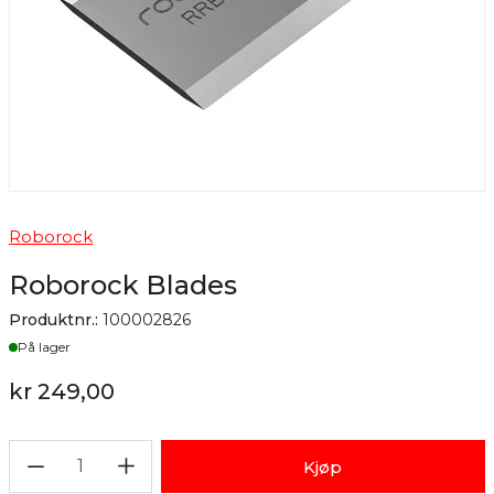
Roborock
Roborock Blades
Produktnr.:
100002826
Lager
På lager
kr 249,00
1
Kjøp