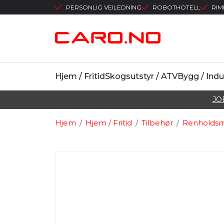
PERSONLIG VEILEDNING
ROBOTHOTELL
RIM
Hjem / Fritid
Skogsutstyr / ATV
Bygg / Indu
JO
Hjem
/
Hjem / Fritid
/
Tilbehør
/
Renholdsm