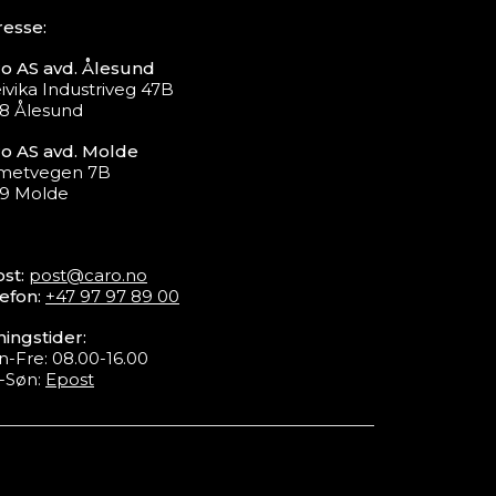
esse:
o AS avd. Ålesund
ivika Industriveg 47B
8 Ålesund
o AS avd. Molde
metvegen 7B
19 Molde
st:
post@caro.no
efon:
+47 97 97 89 00
ingstider:
-Fre: 08.00-16.00
-Søn:
Epost