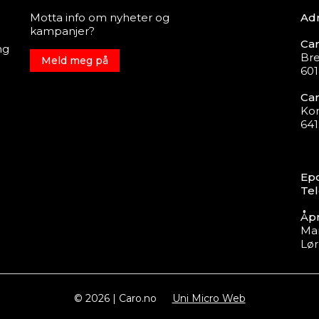
Motta info om nyheter og
Adr
kampanjer?
Car
ng
Bre
Meld meg på
601
Car
Ko
64
Epo
Tel
Åpn
Man
Lør
© 2026 | Caro.no
Uni Micro Web