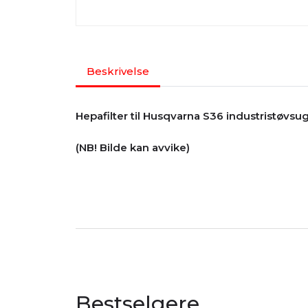
Beskrivelse
Hepafilter til Husqvarna S36 industristøvsug
(NB! Bilde kan avvike)
Bestselgere