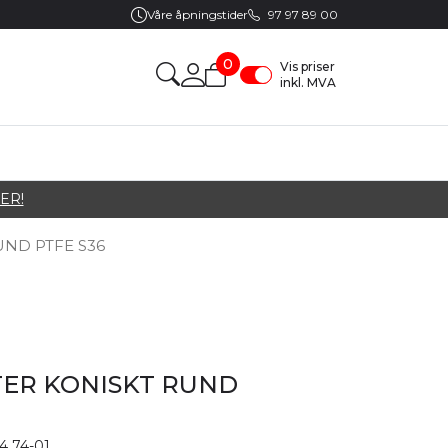
Våre åpningstider
97 97 89 00
0
Vis priser
inkl. MVA
ER!
UND PTFE S36
TER KONISKT RUND
4 74-01