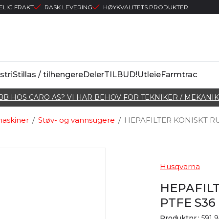
ELIG FRAKT
RASK LEVERING
HØYKVALITETS PRODUKTER
stri
Stillas / tilhengere
Deler
TILBUD!
Utleie
Farmtrac
BB HOS CARO AS? VI HAR BEHOV FOR TEKNIKER / MEKANIK
askiner
/
Støv- og vannsugere
/
HEPAFILTER KONISKT R
Husqvarna
HEPAFIL
PTFE S36
Produktnr.:
591 9