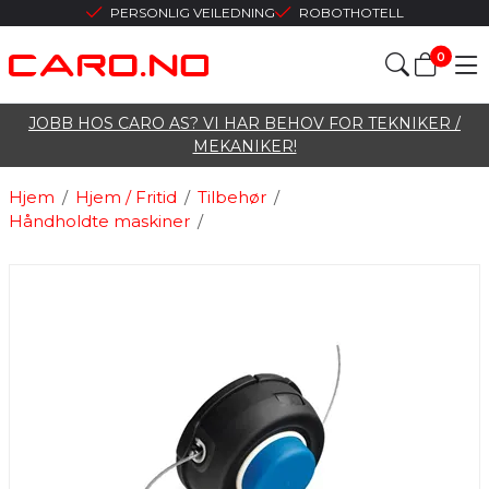
PERSONLIG VEILEDNING
ROBOTHOTELL
0
JOBB HOS CARO AS? VI HAR BEHOV FOR TEKNIKER /
MEKANIKER!
Hjem
/
Hjem / Fritid
/
Tilbehør
/
Håndholdte maskiner
/