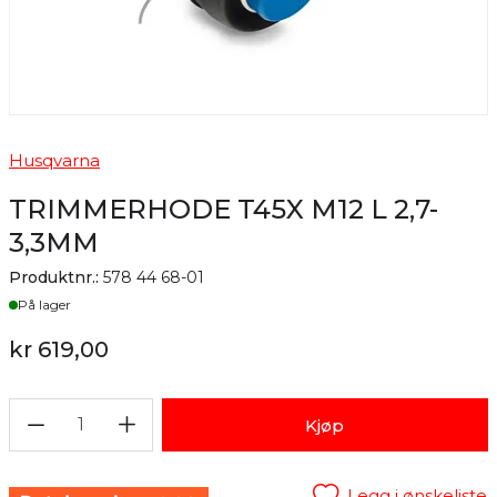
Husqvarna
TRIMMERHODE T45X M12 L 2,7-
3,3MM
Produktnr.:
578 44 68-01
Lager
På lager
kr 619,00
1
Kjøp
Legg i ønskeliste