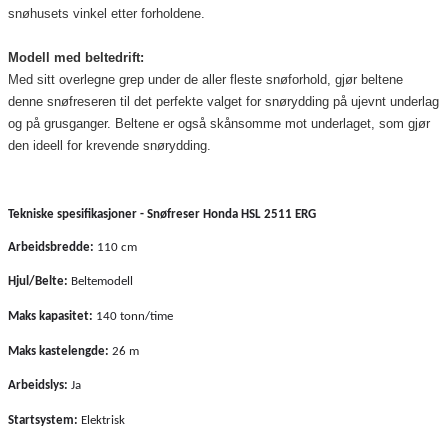
snøhusets vinkel etter forholdene.
Modell med beltedrift:
Med sitt overlegne grep under de aller fleste snøforhold, gjør beltene
denne snøfreseren til det perfekte valget for snørydding på ujevnt underlag
og på grusganger. Beltene er også skånsomme mot underlaget, som gjør
den ideell for krevende snørydding.
Tekniske spesifikasjoner - Snøfreser Honda HSL 2511 ERG
Arbeidsbredde:
110 cm
Hjul/Belte:
Beltemodell
Maks kapasitet:
140 tonn/time
Maks kastelengde:
26 m
Arbeidslys:
Ja
Startsystem:
Elektrisk