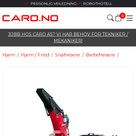
PERSONLIG VEILEDNING
ROBOTHOTELL
0
JOBB HOS CARO AS? VI HAR BEHOV FOR TEKNIKER /
MEKANIKER!
Hjem
/
Hjem / Fritid
/
Snøfresere
/
Beltefresere
/