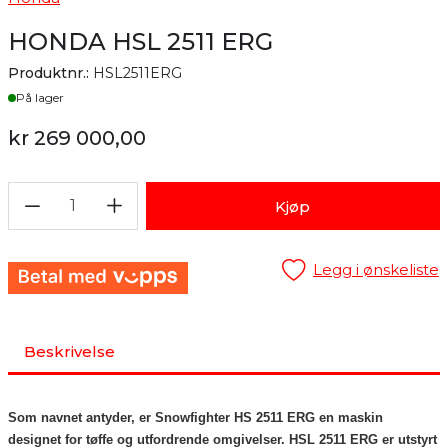
HONDA HSL 2511 ERG
Produktnr.:
HSL2511ERG
Lager
På lager
kr 269 000,00
1
Kjøp
Legg i ønskeliste
Beskrivelse
Som navnet antyder, er Snowfighter HS 2511 ERG en maskin
designet for tøffe og utfordrende omgivelser. HSL 2511 ERG er utstyrt