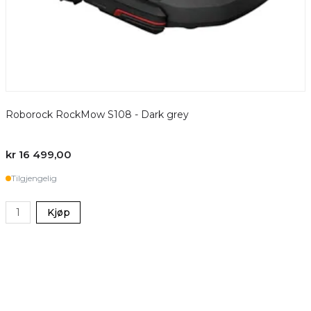
Roborock RockMow S108 - Dark grey
kr 16 499,00
k
Tilgjengelig
Kjøp