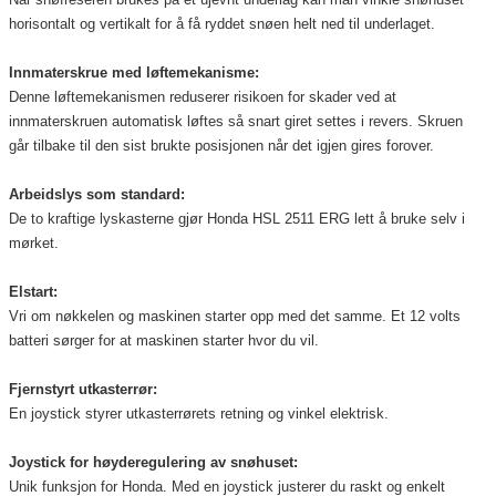
horisontalt og vertikalt for å få ryddet snøen helt ned til underlaget.
Innmaterskrue med løftemekanisme:
Denne løftemekanismen reduserer risikoen for skader ved at
innmaterskruen automatisk løftes så snart giret settes i revers. Skruen
går tilbake til den sist brukte posisjonen når det igjen gires forover.
Arbeidslys som standard:
De to kraftige lyskasterne gjør Honda HSL 2511 ERG lett å bruke selv i
mørket.
Elstart:
Vri om nøkkelen og maskinen starter opp med det samme. Et 12 volts
batteri sørger for at maskinen starter hvor du vil.
Fjernstyrt utkasterrør:
En joystick styrer utkasterrørets retning og vinkel elektrisk.
Joystick for høyderegulering av snøhuset:
Unik funksjon for Honda. Med en joystick justerer du raskt og enkelt