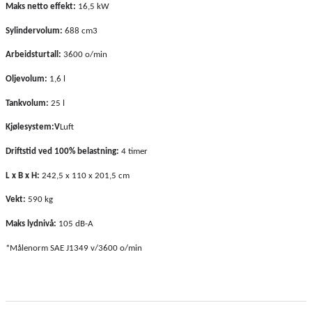
Maks netto effekt:
16,5 kW
Sylindervolum:
688 cm3
Arbeidsturtall:
3600 o/min
Oljevolum:
1,6 l
Tankvolum:
25 l
Kjølesystem:V
Luft
Driftstid ved 100% belastning:
4 timer
L x B x H:
242,5 x 110 x 201,5 cm
Vekt:
590 kg
Maks lydnivå:
105 dB-A
*Målenorm SAE J1349 v/3600 o/min