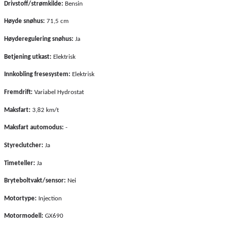
Drivstoff/strømkilde:
Bensin
Høyde snøhus:
71,5 cm
Høyderegulering snøhus:
Ja
Betjening utkast:
Elektrisk
Innkobling fresesystem:
Elektrisk
Fremdrift:
Variabel Hydrostat
Maksfart:
3,82 km/t
Maksfart automodus:
-
Styreclutcher:
Ja
Timeteller:
Ja
Bryteboltvakt/sensor:
Nei
Motortype:
Injection
Motormodell:
GX690