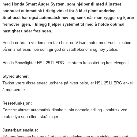
med Honda Smart Auger System, som hjelper til med å justere
snøhuset automatisk i riktig vinkel for å få et plant underlag.
Snøhuset har også automatisk hev- og senk når man rygger og kjører
fremover igjen. I tillegg hjelper systemet til med å holde optimal
hastighet under fresingen.
Honda er først i verden som tar i bruk en V-twin motor med Fuel injection
på en snøfreser, noe som gir god drivstofføkonomi og høy ytelse.
Honda Snowfighter HSL 2511 ERG - ekstrem kapasitet og kastelengde!
Styreclutcher:
Takket være disse styreclutchene på hvert belte, er HSL 2511 ERG enkel
å manøvrere.
Reset-funksjon:
Fører snøhuset automatisk tilbake til sin normale stilling - praktisk ved
bruk i dyp snø eller i skråninger.
Justerbart snøhus:
Når snøfreseren brukes på et ujevnt underlag kan man vinkle snøhuset