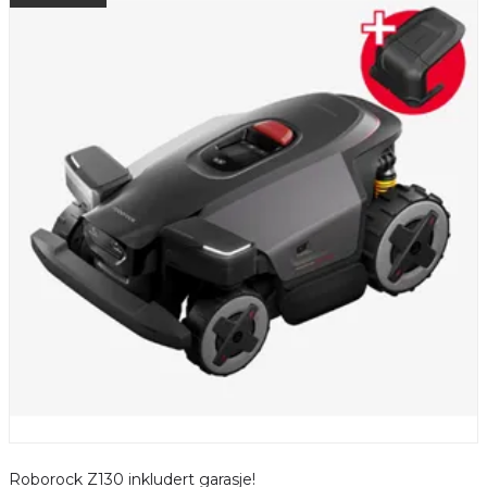
Roborock Z130 inkludert garasje!
R