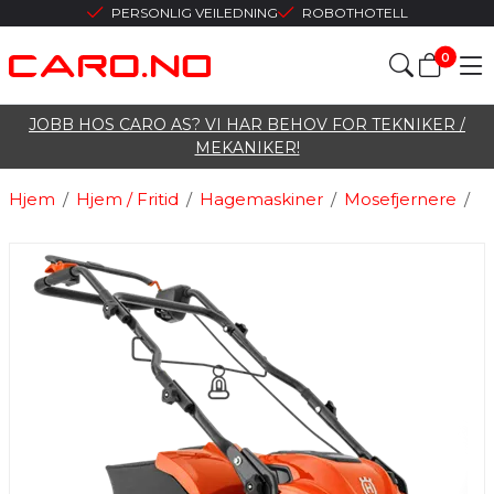
PERSONLIG VEILEDNING
ROBOTHOTELL
0
JOBB HOS CARO AS? VI HAR BEHOV FOR TEKNIKER /
MEKANIKER!
Hjem
/
Hjem / Fritid
/
Hagemaskiner
/
Mosefjernere
/