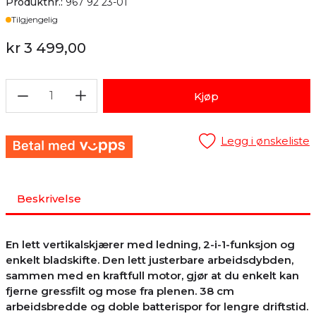
Produktnr.:
967 92 23-01
Lager
Tilgjengelig
kr 3 499,00
1
Kjøp
Legg i ønskeliste
Beskrivelse
En lett vertikalskjærer med ledning, 2-i-1-funksjon og
enkelt bladskifte. Den lett justerbare arbeidsdybden,
sammen med en kraftfull motor, gjør at du enkelt kan
fjerne gressfilt og mose fra plenen. 38 cm
arbeidsbredde og doble batterispor for lengre driftstid.