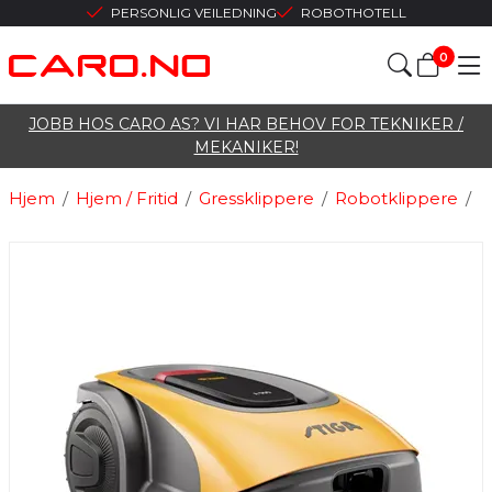
PERSONLIG VEILEDNING
ROBOTHOTELL
0
JOBB HOS CARO AS? VI HAR BEHOV FOR TEKNIKER /
MEKANIKER!
Hjem
/
Hjem / Fritid
/
Gressklippere
/
Robotklippere
/