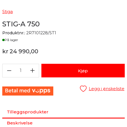
Stiga
STIG-A 750
Produktnr.:
2R7101228/ST1
Lager
På lager
kr 24 990,00
1
Kjøp
Legg i ønskeliste
Tilleggsprodukter
Beskrivelse