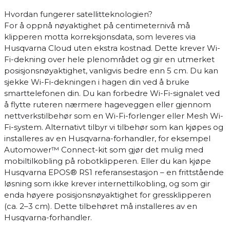
Hvordan fungerer satellitteknologien?
For å oppnå nøyaktighet på centimeternivå må
klipperen motta korreksjonsdata, som leveres via
Husqvarna Cloud uten ekstra kostnad. Dette krever Wi-
Fi-dekning over hele plenområdet og gir en utmerket
posisjonsnøyaktighet, vanligvis bedre enn 5 cm. Du kan
sjekke Wi-Fi-dekningen i hagen din ved å bruke
smarttelefonen din. Du kan forbedre Wi-Fi-signalet ved
å flytte ruteren nærmere hageveggen eller gjennom
nettverkstilbehør som en Wi-Fi-forlenger eller Mesh Wi-
Fi-system. Alternativt tilbyr vi tilbehør som kan kjøpes og
installeres av en Husqvarna-forhandler, for eksempel
Automower™ Connect-kit som gjør det mulig med
mobiltilkobling på robotklipperen. Eller du kan kjøpe
Husqvarna EPOS® RS1 referansestasjon – en frittstående
løsning som ikke krever internettilkobling, og som gir
enda høyere posisjonsnøyaktighet for gressklipperen
(ca. 2–3 cm). Dette tilbehøret må installeres av en
Husqvarna-forhandler.