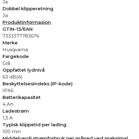
Ja
Dobbel klipperetning
Ja
Produktinformasjon
GTIN-13/EAN
7333377783676
Merke
Husqvarna
Fargekode
Grå
Oppfattet lydnivå
63 dB(A)
Beskyttelsesindeks (IP-kode)
IPX6
Batterikapasitet
4 Ah
Ladestrøm
1,3 A
Typisk klippetid per lading
100 min
Middelverdi strømforbruk per måned ved maksimal