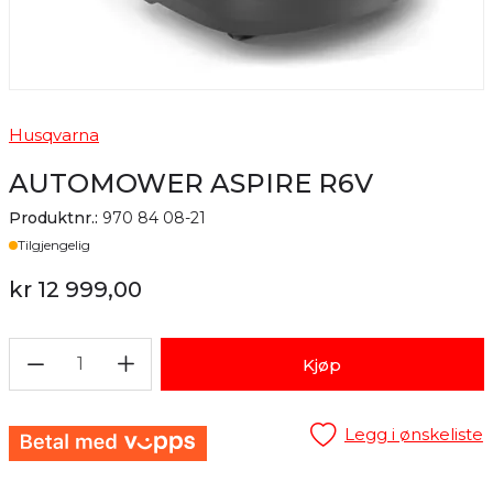
Husqvarna
AUTOMOWER ASPIRE R6V
Produktnr.:
970 84 08-21
Lager
Tilgjengelig
kr 12 999,00
1
Kjøp
Legg i ønskeliste