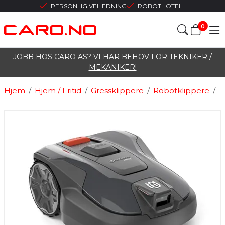
PERSONLIG VEILEDNING
ROBOTHOTELL
0
JOBB HOS CARO AS? VI HAR BEHOV FOR TEKNIKER /
MEKANIKER!
Hjem
/
Hjem / Fritid
/
Gressklippere
/
Robotklippere
/