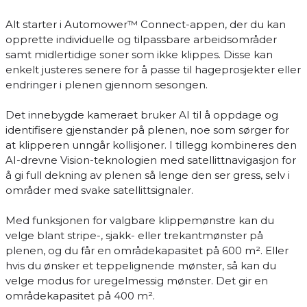
Alt starter i Automower™ Connect-appen, der du kan
opprette individuelle og tilpassbare arbeidsområder
samt midlertidige soner som ikke klippes. Disse kan
enkelt justeres senere for å passe til hageprosjekter eller
endringer i plenen gjennom sesongen.
Det innebygde kameraet bruker AI til å oppdage og
identifisere gjenstander på plenen, noe som sørger for
at klipperen unngår kollisjoner. I tillegg kombineres den
AI-drevne Vision-teknologien med satellittnavigasjon for
å gi full dekning av plenen så lenge den ser gress, selv i
områder med svake satellittsignaler.
Med funksjonen for valgbare klippemønstre kan du
velge blant stripe-, sjakk- eller trekantmønster på
plenen, og du får en områdekapasitet på 600 m². Eller
hvis du ønsker et teppelignende mønster, så kan du
velge modus for uregelmessig mønster. Det gir en
områdekapasitet på 400 m².