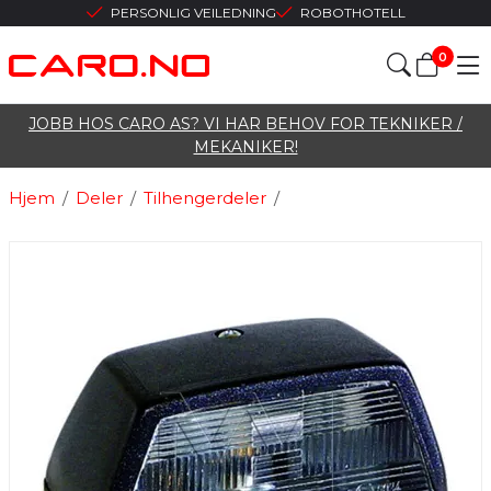
PERSONLIG VEILEDNING
ROBOTHOTELL
0
JOBB HOS CARO AS? VI HAR BEHOV FOR TEKNIKER /
MEKANIKER!
Hjem
/
Deler
/
Tilhengerdeler
/