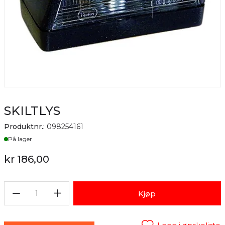
SKILTLYS
Produktnr.:
098254161
Lager
På lager
kr 186,00
1
Kjøp