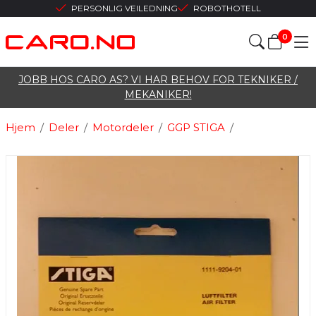
PERSONLIG VEILEDNING
ROBOTHOTELL
0
JOBB HOS CARO AS? VI HAR BEHOV FOR TEKNIKER /
MEKANIKER!
Hjem
/
Deler
/
Motordeler
/
GGP STIGA
/