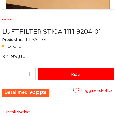
Stiga
LUFTFILTER STIGA 1111-9204-01
Produktnr.:
1111-9204-01
Lager
Tilgjengelig
kr 199,00
1
Kjøp
Legg i ønskeliste
Beskrivelse