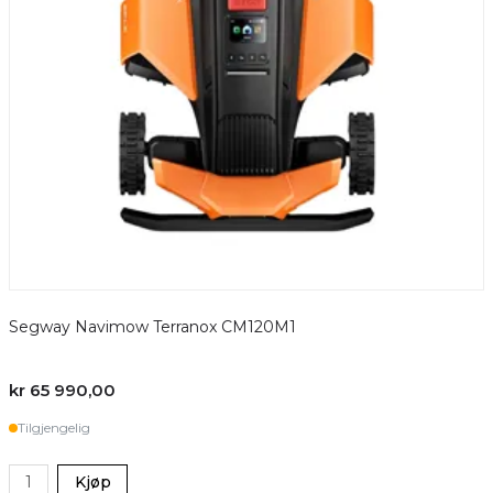
Segway Navimow Terranox CM120M1
R
kr 65 990,00
Tilgjengelig
Kjøp