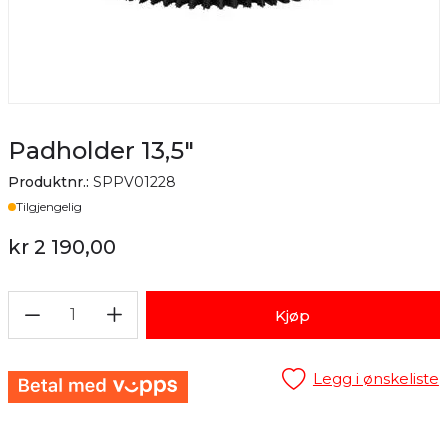
Padholder 13,5"
Produktnr.:
SPPV01228
Lager
Tilgjengelig
kr 2 190,00
1
Kjøp
Legg i ønskeliste