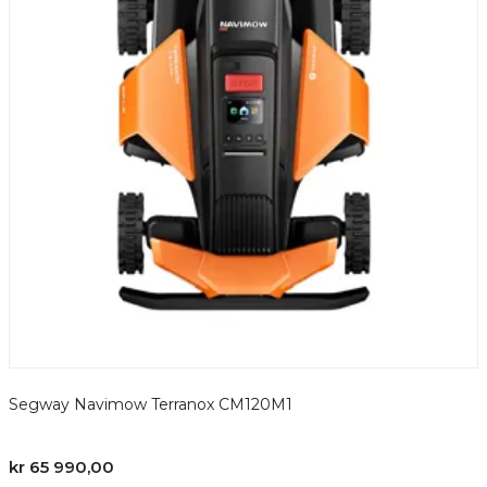
Segway Navimow Terranox CM120M1
R
kr 65 990,00