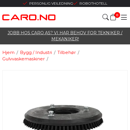
PERSONLIG VEILEDNING
ROBOTHOTELL
0
JOBB HOS CARO AS? VI HAR BEHOV FOR TEKNIKER /
MEKANIKER!
Hjem
/
Bygg / Industri
/
Tilbehør
/
Gulvvaskemaskiner
/