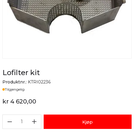
Lofilter kit
Produktnr.:
KTRI02236
Lager
Tilgjengelig
kr 4 620,00
1
Kjøp