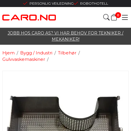
PERSONLIG VEILEDNING
ROBOTHOTELL
0
JOBB HOS CARO AS? VI HAR BEHOV FOR TEKNIKER /
MEKANIKER!
Hjem
/
Bygg / Industri
/
Tilbehør
/
Gulvvaskemaskiner
/