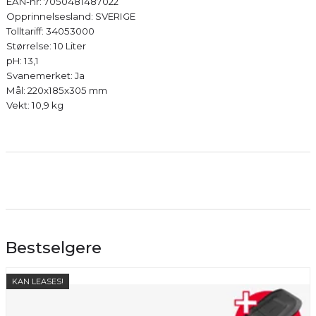
EAN-nr: 7050481487022
Opprinnelsesland: SVERIGE
Tolltariff: 34053000
Størrelse: 10 Liter
pH: 13,1
Svanemerket: Ja
Mål: 220x185x305 mm
Vekt: 10,9 kg
Bestselgere
KAN LEASES!