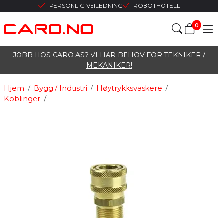
PERSONLIG VEILEDNING
ROBOTHOTELL
0
JOBB HOS CARO AS? VI HAR BEHOV FOR TEKNIKER /
MEKANIKER!
Hjem
/
Bygg / Industri
/
Høytrykksvaskere
/
Koblinger
/