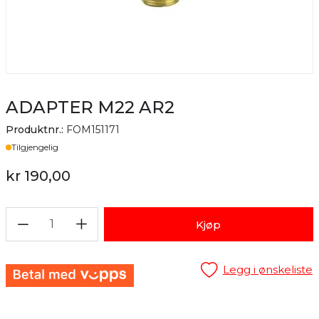
ADAPTER M22 AR2
Produktnr.:
FOM151171
Lager
Tilgjengelig
kr 190,00
1
Kjøp
Legg i ønskeliste