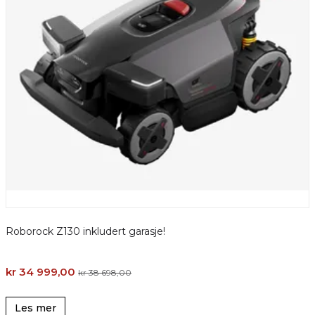
Roborock Z130 inkludert garasje!
R
kr 34 999,00
k
kr 38 698,00
Les mer