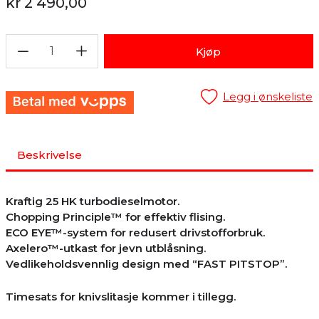
kr 2 490,00
1
Kjøp
Legg i ønskeliste
Beskrivelse
Kraftig 25 HK turbodieselmotor.
Chopping Principle™ for effektiv flising.
ECO EYE™-system for redusert drivstofforbruk.
Axelero™-utkast for jevn utblåsning.
Vedlikeholdsvennlig design med “FAST PITSTOP”.
Timesats for knivslitasje kommer i tillegg.