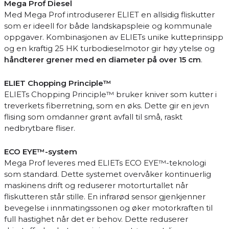
Mega Prof Diesel
Med Mega Prof introduserer ELIET en allsidig fliskutter
som er ideell for både landskapspleie og kommunale
oppgaver. Kombinasjonen av ELIETs unike kutteprinsipp
og en kraftig 25 HK turbodieselmotor gir høy ytelse og
håndterer grener med en diameter på over 15 cm
.
ELIET Chopping Principle™
ELIETs Chopping Principle™ bruker kniver som kutter i
treverkets fiberretning, som en øks. Dette gir en jevn
flising som omdanner grønt avfall til små, raskt
nedbrytbare fliser.
ECO EYE™-system
Mega Prof leveres med ELIETs ECO EYE™-teknologi
som standard. Dette systemet overvåker kontinuerlig
maskinens drift og reduserer motorturtallet når
fliskutteren står stille. En infrarød sensor gjenkjenner
bevegelse i innmatingssonen og øker motorkraften til
full hastighet når det er behov. Dette reduserer