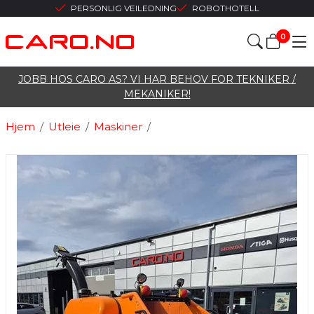
PERSONLIG VEILEDNING
ROBOTHOTELL
0
JOBB HOS CARO AS? VI HAR BEHOV FOR TEKNIKER /
MEKANIKER!
Hjem
/
Utleie
/
Maskiner
/