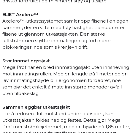
drivstofforbruket og minimerer støy og utslipp.
ELIET Axelero™
Axelero™-utkastssystemet samler opp flisene i en egen
kammer, der en vifte med høy hastighet transporterer
flisene ut gjennom utkastssjakten. Den sterke
luftstrømmen støtter innmatingen og forhindrer
blokkeringer, noe som sikrer jevn drift.
Stor innmatingssjakt
Mega Prof har en bred innmatingssjakt uten innsnevring
mot innmatingsrullen. Med en lengde på 1 meter og en
lav innmatingshøyde blir ergonomien forbedret, noe
som gjør det enkelt å mate inn større mengder avfall
uten tilbakeslag.
Sammenleggbar utkastssjakt
For å redusere luftmotstand under transport, kan
utkastssjakten foldes ned og festes. Dette gjør Mega
Prof mer strømlinjeformet, med en høyde på 1,85 meter,