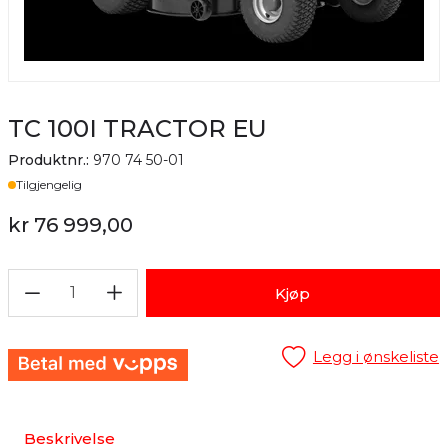
TC 100I TRACTOR EU
Produktnr.:
970 74 50-01
Lager
Tilgjengelig
kr 76 999,00
1
Kjøp
Legg i ønskeliste
Beskrivelse