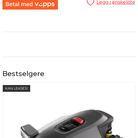
Legg i ønskeliste
Bestselgere
KAN LEASES!