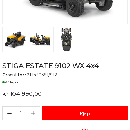
STIGA ESTATE 9102 WX 4x4
Produktnr.:
2T1430381/ST2
Lager
På lager
kr 104 990,00
1
Kjøp