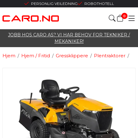
PERSONLIG VEILEDNING
ROBOTHOTELL
0
JOBB HOS CARO AS? VI HAR BEHOV FOR TEKNIKER /
MEKANIKER!
Hjem
/
Hjem / Fritid
/
Gressklippere
/
Plentraktorer
/