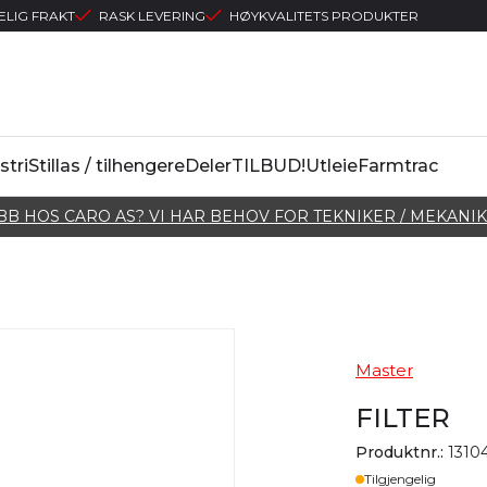
ELIG FRAKT
RASK LEVERING
HØYKVALITETS PRODUKTER
stri
Stillas / tilhengere
Deler
TILBUD!
Utleie
Farmtrac
BB HOS CARO AS? VI HAR BEHOV FOR TEKNIKER / MEKANIK
Master
FILTER
Produktnr.:
1310
Lager
Tilgjengelig