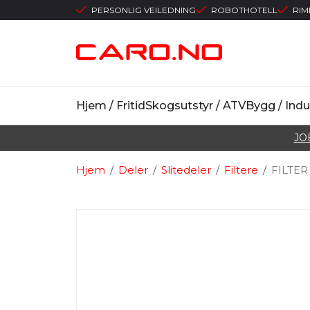
PERSONLIG VEILEDNING
ROBOTHOTELL
RIM
Hjem / Fritid
Skogsutstyr / ATV
Bygg / Indu
JO
Hjem
/
Deler
/
Slitedeler
/
Filtere
/
FILTER