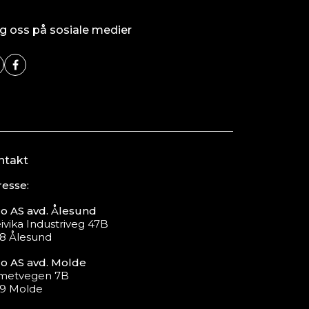
g oss på sosiale medier
ntakt
esse:
o AS avd. Ålesund
ivika Industriveg 47B
8 Ålesund
o AS avd. Molde
metvegen 7B
19 Molde