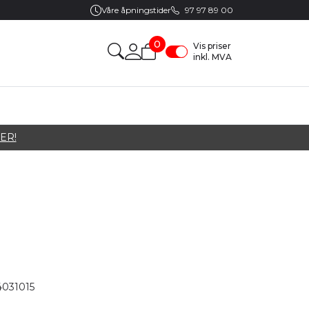
Våre åpningstider
97 97 89 00
0
Vis priser
inkl. MVA
ER!
4031015