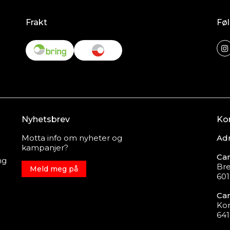
Frakt
Føl
Nyhetsbrev
Ko
Motta info om nyheter og
Adr
kampanjer?
Car
ng
Bre
Meld meg på
601
Car
Ko
64