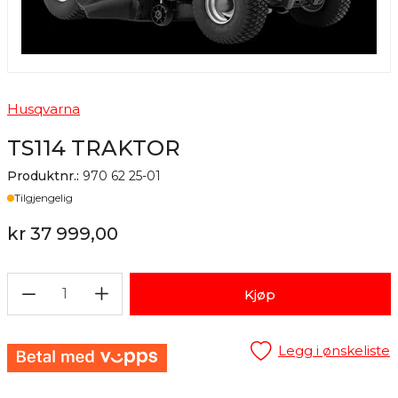
Husqvarna
TS114 TRAKTOR
Produktnr.:
970 62 25-01
Lager
Tilgjengelig
kr 37 999,00
1
Kjøp
Legg i ønskeliste